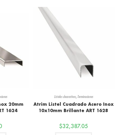
ciones
Listelos decorativos
,
Terminaciones
 Inox 20mm
Atrim Listel Cuadrado Acero Inox
ART 1624
10x10mm Brillante ART 1628
0
$
32,387.05