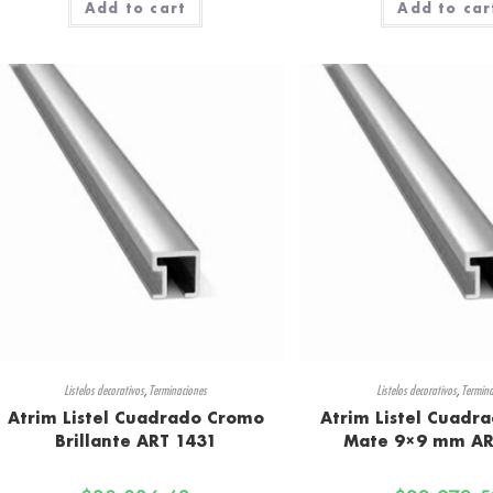
Add to cart
Add to car
Listelos decorativos
,
Terminaciones
Listelos decorativos
,
Termina
Atrim Listel Cuadrado Cromo
Atrim Listel Cuadr
Brillante ART 1431
Mate 9×9 mm AR