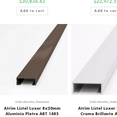
$
30,836.63
$
22,972.5
Add to cart
Add to car
Listelos decorativos
,
Terminaciones
Listelos decorativos
,
Termina
Atrim Listel Luxor 8x20mm
Atrim Listel Luxo
Aluminio Pletre ART 1485
Cromo Brillante 