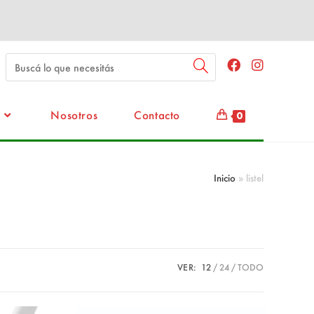
Nosotros
Contacto
0
Inicio
»
listel
VER:
12
24
TODO