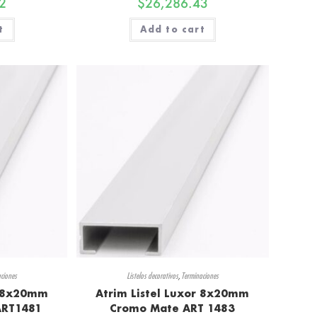
2
$
26,286.43
t
Add to cart
ciones
Listelos decorativos
,
Terminaciones
r 8x20mm
Atrim Listel Luxor 8x20mm
ART1481
Cromo Mate ART 1483