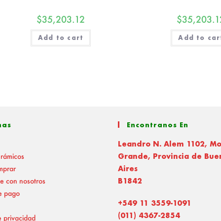
$
35,203.12
$
35,203.1
Add to cart
Add to car
nas
Encontranos En
Leandro N. Alem 1102, M
erámicos
Grande, Provincia de Bue
mprar
Aires
e con nosotros
B1842
e pago
+549 11 3559-1091
(011) 4367-2854
e privacidad