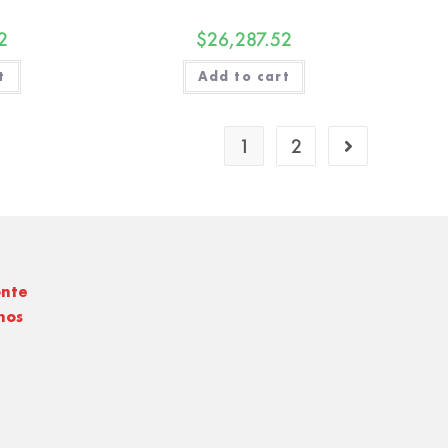
2
$
26,287.52
t
Add to cart
1
2
onte
nos