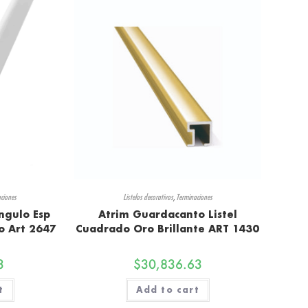
ciones
Listelos decorativos
,
Terminaciones
ngulo Esp
Atrim Guardacanto Listel
o Art 2647
Cuadrado Oro Brillante ART 1430
3
$
30,836.63
t
Add to cart