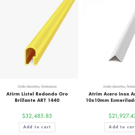
Listelos decorativos
,
Terminaciones
Listelos decorativos
,
Termina
Atirm Listel Redondo Oro
Atrim Acero Inox A
Brillante ART 1440
10x10mm Esmerilad
$
32,485.85
$
21,927.4
Add to cart
Add to car