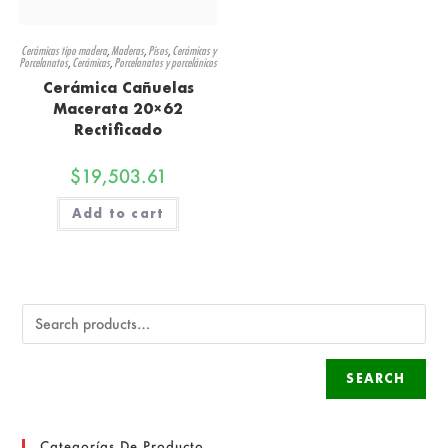
Cerámicas tipo madera
,
Maderas
,
Pisos
,
Cerámicas y
Porcelanatos
,
Cerámicas
,
Porcelanatos y porcelánicos
Cerámica Cañuelas
Macerata 20×62
Rectificado
$
19,503.61
Add to cart
SEARCH
Categorías De Producto