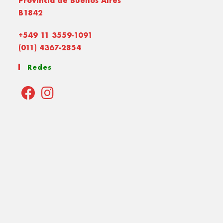
Provincia de Buenos Aires
B1842
+549 11 3559-1091
(011) 4367-2854
Redes
Opens
Opens
in
in
a
a
new
new
tab
tab