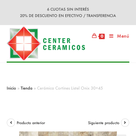
Ir
6 CUOTAS SIN INTERÉS
al
20% DE DESCUENTO EN EFECTIVO / TRANSFERENCIA
contenido
Menú
0
Cerámica Cortines Listel Onix 30×45
Inicio
»
Tienda
»
Cerámica Cortines Listel Onix 30×45
Producto anterior
Siguiente producto