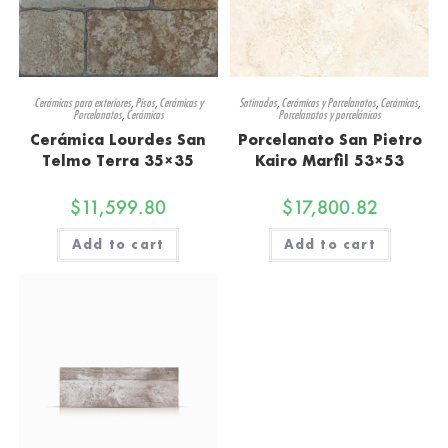
Cerámicas para exteriores
,
Pisos
,
Cerámicas y
Satinados
,
Cerámicas y Porcelanatos
,
Cerámicas
,
Porcelanatos
,
Cerámicas
Porcelanatos y porcelánicos
Cerámica Lourdes San
Porcelanato San Pietro
Telmo Terra 35×35
Kairo Marfil 53×53
$
11,599.80
$
17,800.82
Add to cart
Add to cart