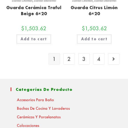
Guardas Cerámicas
,
Guardas decorativas
Guardas Cerámicas
,
Guardas decorativas
Guarda Cerámica Traful
Guarda Citrus Limón
Beige 6×20
6×20
$
1,503.62
$
1,503.62
Add to cart
Add to cart
1
2
3
4
Categorías De Producto
Accesorios Para Baño
Bachas De Cocina Y Lavaderos
Cerámicas Y Porcelanatos
Colocaciones