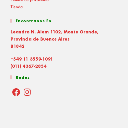
Tienda
Encontranos En
Leandro N. Alem 1102, Monte Grande,
Provincia de Buenos Aires
B1842
+549 11 3559-1091
(011) 4367-2854
Redes
Opens
Opens
in
in
a
a
new
new