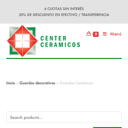
Ir
6 CUOTAS SIN INTERÉS
al
20% DE DESCUENTO EN EFECTIVO / TRANSFERENCIA
contenido
Menú
0
Guardas Cerámicas
Inicio
»
Guardas decorativas
»
Guardas Cerámicas