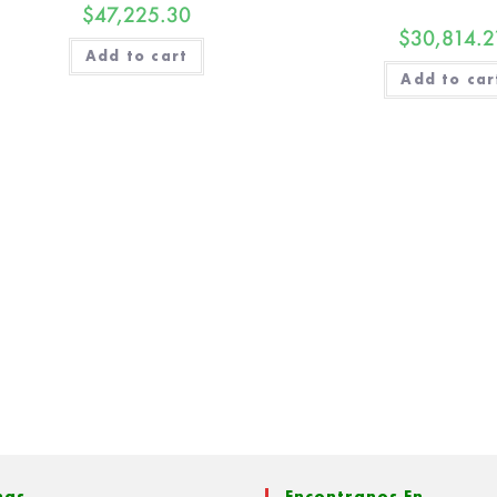
$
47,225.30
$
30,814.2
Add to cart
Add to car
nas
Encontranos En