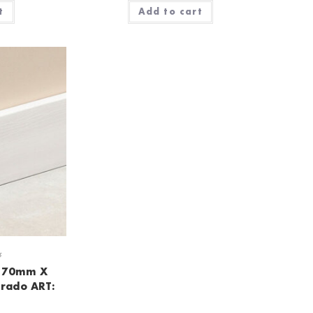
t
Add to cart
s
n 70mm X
urado ART: