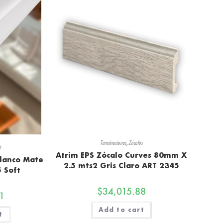
Terminaciones
,
Zócalos
s
Atrim EPS Zócalo Curves 80mm X
lanco Mate
2.5 mts2 Gris Claro ART 2345
 Soft
$
34,015.88
1
Add to cart
t