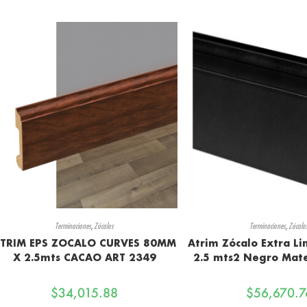
Terminaciones
,
Zócalos
Terminaciones
,
Zócalo
TRIM EPS ZOCALO CURVES 80MM
Atrim Zócalo Extra L
X 2.5mts CACAO ART 2349
2.5 mts2 Negro Mat
$
34,015.88
$
56,670.7