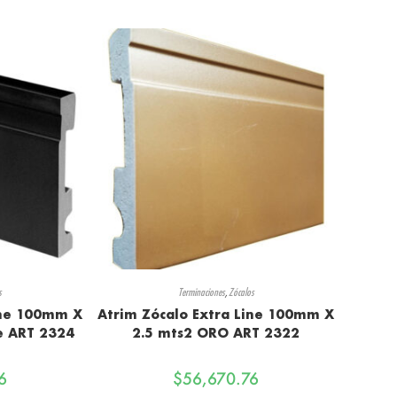
s
Terminaciones
,
Zócalos
ine 100mm X
Atrim Zócalo Extra Line 100mm X
e ART 2324
2.5 mts2 ORO ART 2322
6
$
56,670.76