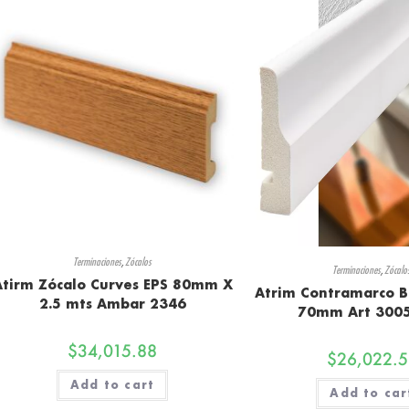
Terminaciones
,
Zócalos
Terminaciones
,
Zócalo
Atirm Zócalo Curves EPS 80mm X
Atrim Contramarco B
2.5 mts Ambar 2346
70mm Art 3005
$
34,015.88
$
26,022.5
Add to cart
Add to car