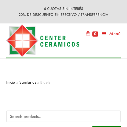
Ir
6 CUOTAS SIN INTERÉS
al
20% DE DESCUENTO EN EFECTIVO / TRANSFERENCIA
contenido
Menú
0
Bidets
Inicio
»
Sanitarios
»
Bidets