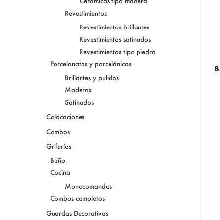
Cerámicas tipo madera
Revestimientos
Revestimientos brillantes
Revestimientos satinados
Revestimientos tipo piedra
Porcelanatos y porcelánicos
B
Brillantes y pulidos
Maderas
Satinados
Colocaciones
Combos
Griferías
Baño
Cocina
Monocomandos
Combos completos
Guardas Decorativas