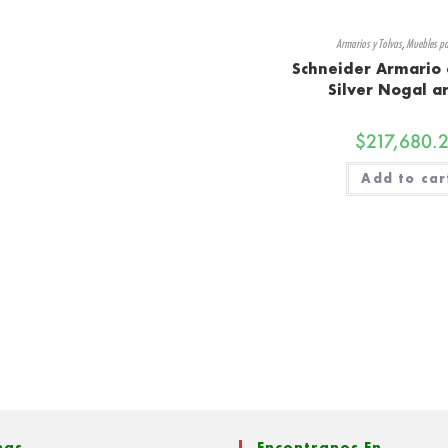
Armarios y Tolvas
,
Muebles p
Schneider Armario 
Silver Nogal a
$
217,680.
Add to car
nas
Encontranos En