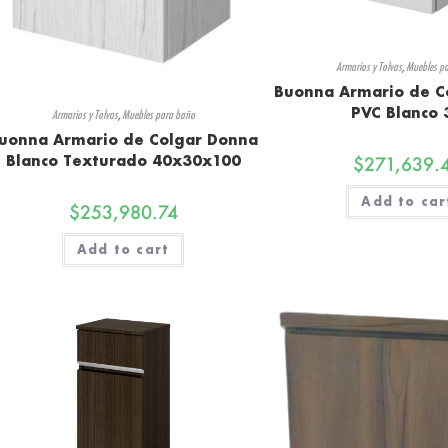
Armarios y Tolvas
,
Muebles p
Buonna Armario de C
PVC Blanco 
Armarios y Tolvas
,
Muebles para baño
uonna Armario de Colgar Donna
Blanco Texturado 40x30x100
$
271,639.
Add to car
$
253,980.74
Add to cart