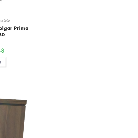
ara baño
olgar Prima
30
48
t