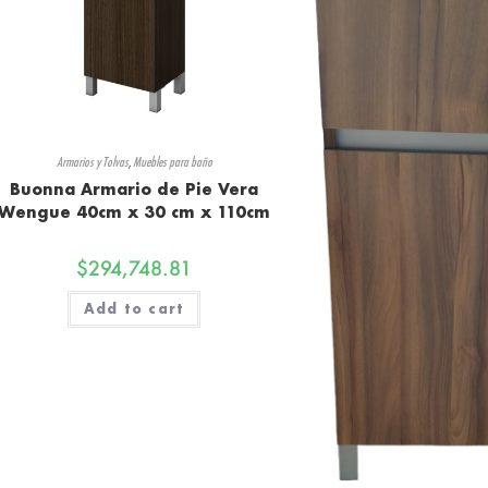
Armarios y Tolvas
,
Muebles para baño
Buonna Armario de Pie Vera
Wengue 40cm x 30 cm x 110cm
$
294,748.81
Add to cart