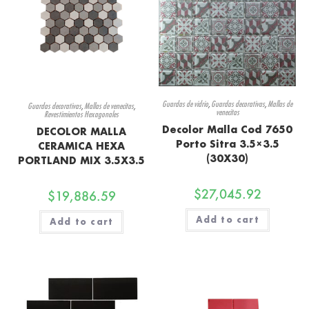
Guardas de vidrio
,
Guardas decorativas
,
Mallas de
Guardas decorativas
,
Mallas de venecitas
,
venecitas
Revestimientos Hexagonales
Decolor Malla Cod 7650
DECOLOR MALLA
Porto Sitra 3.5×3.5
CERAMICA HEXA
(30X30)
PORTLAND MIX 3.5X3.5
$
27,045.92
$
19,886.59
Add to cart
Add to cart