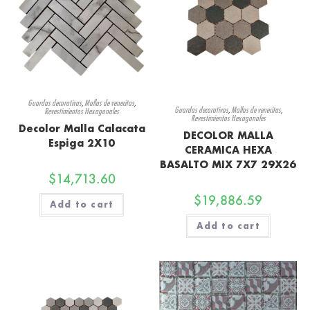
Guardas decorativas
,
Mallas de venecitas
,
Guardas decorativas
,
Mallas de venecitas
,
Revestimientos Hexagonales
Revestimientos Hexagonales
Decolor Malla Calacata
DECOLOR MALLA
Espiga 2X10
CERAMICA HEXA
BASALTO MIX 7X7 29X26
$
14,713.60
$
19,886.59
Add to cart
Add to cart