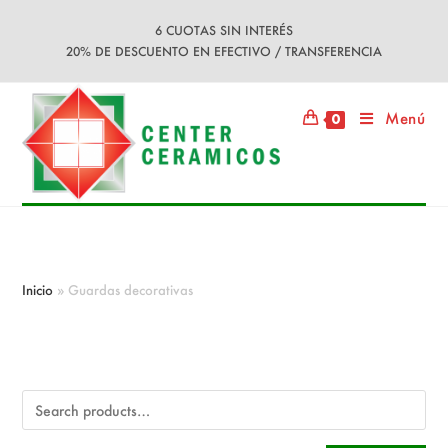
Ir
6 CUOTAS SIN INTERÉS
al
20% DE DESCUENTO EN EFECTIVO / TRANSFERENCIA
contenido
Menú
0
Guardas decorativas
Inicio
»
Guardas decorativas