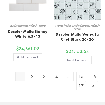
Guardas decorativas
,
Mallas de venecitas
Guardas de vidrio
,
Guardas decorativas
,
Mallas de
venecitas
Decolor Malla Sidney
Decolor Malla Venecita
White 6.5×13
Chef Black 26×26
$
24,651.09
$
24,153.54
Add to cart
Add to cart
1
2
3
4
…
15
16
17