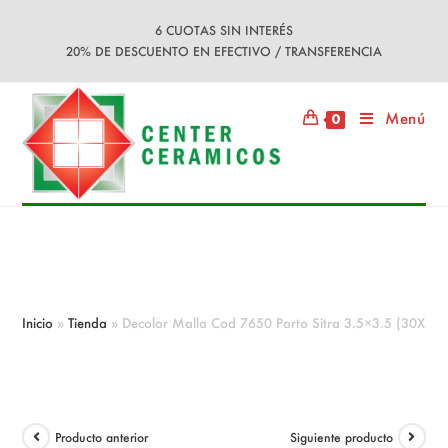
Ir
6 CUOTAS SIN INTERÉS
al
20% DE DESCUENTO EN EFECTIVO / TRANSFERENCIA
contenido
Menú
0
Decolor Malla Cod 7650 Porto Sitra
3.5×3.5 (30X30)
Inicio
»
Tienda
»
Decolor Malla Cod 7650 Porto Sitra 3.5×3.5 (30X30)
Producto anterior
Siguiente producto