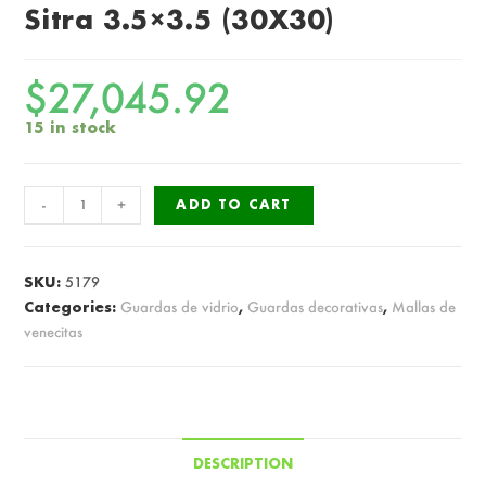
Sitra 3.5×3.5 (30X30)
$
27,045.92
15 in stock
Decolor
-
+
ADD TO CART
Malla
Cod
7650
SKU:
5179
Porto
Categories:
Guardas de vidrio
,
Guardas decorativas
,
Mallas de
venecitas
Sitra
3.5x3.5
(30X30)
quantity
DESCRIPTION