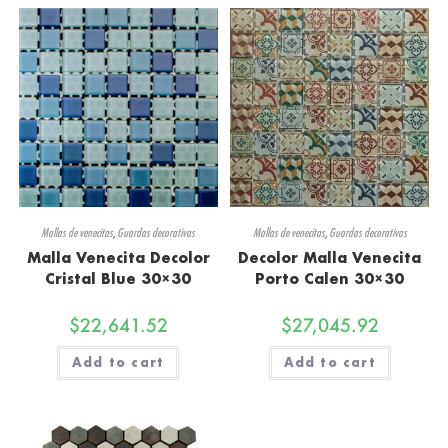
Mallas de venecitas
,
Guardas decorativas
Mallas de venecitas
,
Guardas decorativas
Malla Venecita Decolor
Decolor Malla Venecita
Cristal Blue 30×30
Porto Calen 30×30
$
22,641.52
$
27,045.92
Add to cart
Add to cart