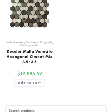
Mallas de venecitas
,
Revestimientos Hexagonales
,
Guardas decorativas
Decolor Malla Venecita
Hexagonal Ciment Mix
3.5×3.5
$
19,886.59
Add to cart