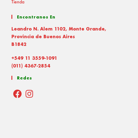
Tienda
Encontranos En
Leandro N. Alem 1102, Monte Grande,
Provincia de Buenos Aires
B1842
+549 11 3559-1091
(011) 4367-2854
Redes
Opens
Opens
in
in
a
a
new
new
tab
tab