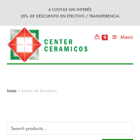
Ir
6 CUOTAS SIN INTERÉS
al
20% DE DESCUENTO EN EFECTIVO / TRANSFERENCIA
contenido
Menú
0
bacha de lavadero
Inicio
»
bacha de lavadero