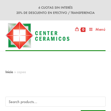
Ir
6 CUOTAS SIN INTERÉS
al
20% DE DESCUENTO EN EFECTIVO / TRANSFERENCIA
contenido
Menú
0
capea
Inicio
»
capea