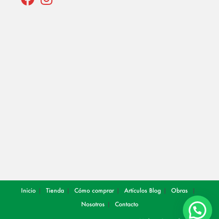
Opens
Opens
in
in
a
a
new
new
tab
tab
Inicio
Tienda
Cómo comprar
Artículos
Blog
Obras
Nosotros
Contacto