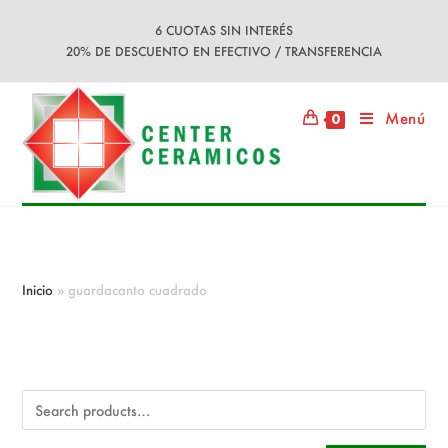
Ir
6 CUOTAS SIN INTERÉS
al
20% DE DESCUENTO EN EFECTIVO / TRANSFERENCIA
contenido
Menú
0
guardacanto cuadrado
Inicio
»
guardacanto cuadrado