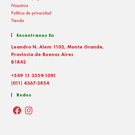
Nosotros
Política de privacidad
Tienda
Encontranos En
Leandro N. Alem 1102, Monte Grande,
Provincia de Buenos Aires
B1842
+549 11 3559-1091
(011) 4367-2854
Redes
Opens
Opens
in
in