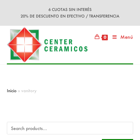
Ir
6 CUOTAS SIN INTERÉS
al
20% DE DESCUENTO EN EFECTIVO / TRANSFERENCIA
contenido
Menú
0
vanitory
Inicio
»
vanitory