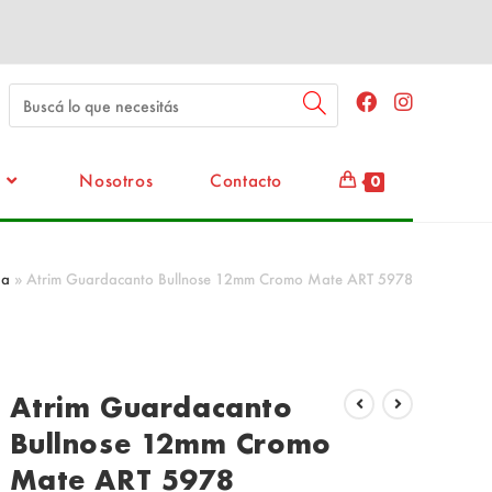
Nosotros
Contacto
0
da
»
Atrim Guardacanto Bullnose 12mm Cromo Mate ART 5978
Atrim Guardacanto
Bullnose 12mm Cromo
Mate ART 5978