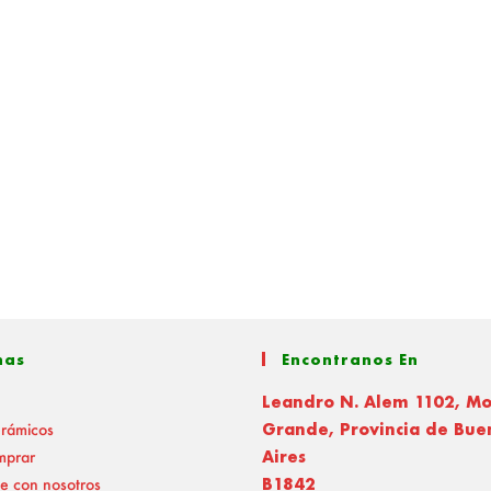
nas
Encontranos En
Leandro N. Alem 1102, M
erámicos
Grande, Provincia de Bue
mprar
Aires
e con nosotros
B1842