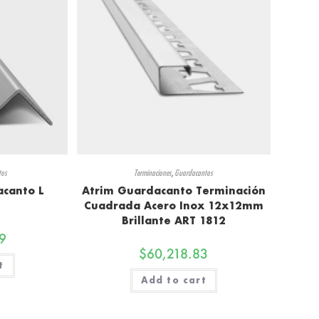
tos
Terminaciones
,
Guardacantos
acanto L
Atrim Guardacanto Terminación
Cuadrada Acero Inox 12x12mm
Brillante ART 1812
9
$
60,218.83
t
Add to cart