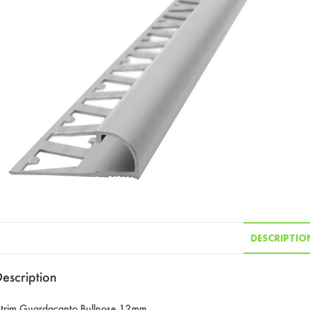
DESCRIPTIO
escription
trim Guardacanto Bullnose 12mm