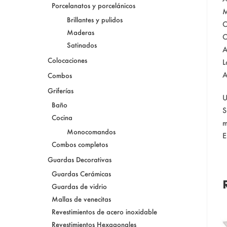
Porcelanatos y porcelánicos
M
Brillantes y pulidos
C
Maderas
C
Satinados
A
Colocaciones
L
A
Combos
Griferías
U
Baño
S
Cocina
m
Monocomandos
E
Combos completos
Guardas Decorativas
Guardas Cerámicas
Guardas de vidrio
Mallas de venecitas
Revestimientos de acero inoxidable
Revestimientos Hexagonales