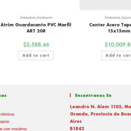
Terminaciones
,
Guardacantos
Terminaciones
,
Tapacan
Atrim Guardacanto PVC Marfil
Center Acero Tap
ART 208
15x15mm
$
5,588.46
$
10,009.8
Add to cart
Add to car
nas
Encontranos En
Leandro N. Alem 1102, M
erámicos
Grande, Provincia de Bue
mprar
Aires
e con nosotros
B1842