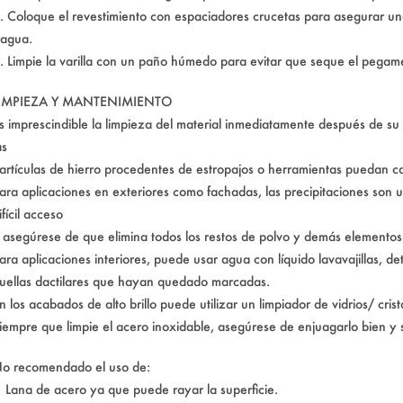
. Coloque el revestimiento con espaciadores crucetas para asegurar un
ragua.
. Limpie la varilla con un paño húmedo para evitar que seque el pegame
IMPIEZA Y MANTENIMIENTO
s imprescindible la limpieza del material inmediatamente después de su 
as
artículas de hierro procedentes de estropajos o herramientas puedan c
ara aplicaciones en exteriores como fachadas, las precipitaciones son u
ifícil acceso
 asegúrese de que elimina todos los restos de polvo y demás elementos
ara aplicaciones interiores, puede usar agua con líquido lavavajillas, de
uellas dactilares que hayan quedado marcadas.
n los acabados de alto brillo puede utilizar un limpiador de vidrios/ crist
iempre que limpie el acero inoxidable, asegúrese de enjuagarlo bien y 
o recomendado el uso de:
 Lana de acero ya que puede rayar la superficie.