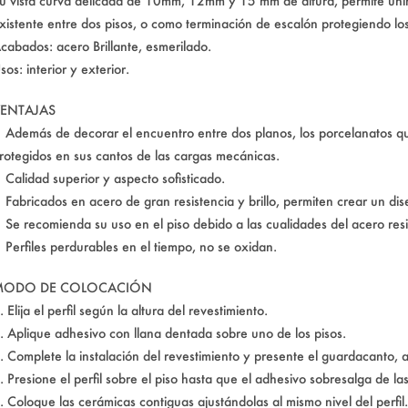
u vista curva delicada de 10mm, 12mm y 15 mm de altura, permite unir
xistente entre dos pisos, o como terminación de escalón protegiendo lo
cabados: acero Brillante, esmerilado.
sos: interior y exterior.
ENTAJAS
 Además de decorar el encuentro entre dos planos, los porcelanatos 
rotegidos en sus cantos de las cargas mecánicas.
 Calidad superior y aspecto sofisticado.
 Fabricados en acero de gran resistencia y brillo, permiten crear un dis
 Se recomienda su uso en el piso debido a las cualidades del acero resist
 Perfiles perdurables en el tiempo, no se oxidan.
MODO DE COLOCACIÓN
. Elija el perfil según la altura del revestimiento.
. Aplique adhesivo con llana dentada sobre uno de los pisos.
. Complete la instalación del revestimiento y presente el guardacanto
. Presione el perfil sobre el piso hasta que el adhesivo sobresalga de la
. Coloque las cerámicas contiguas ajustándolas al mismo nivel del perfil.