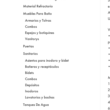
S
Material Refractario
e
A
Muebles Para Baño
U
Armarios y Tolvas
Combos
V
Espejos y botiquines
•
Vanitorys
p
Puertas
•
Sanitarios
•
•
Asientos para inodoro y bidet
•
Bañeras y receptáculos
Bidets
Combos
1
Depósitos
2
Inodoros
3
Lavatorios y bachas
4
Tanques De Agua
6