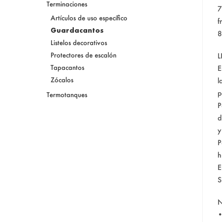
Terminaciones
7
Artículos de uso específico
f
Guardacantos
8
Listelos decorativos
Protectores de escalón
L
Tapacantos
E
Zócalos
l
p
Termotanques
P
d
y
P
h
E
S
N
•