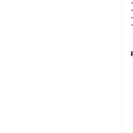
•
•
•
•