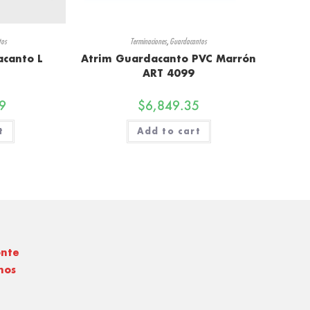
tos
Terminaciones
,
Guardacantos
acanto L
Atrim Guardacanto PVC Marrón
ART 4099
9
$
6,849.35
t
Add to cart
onte
nos