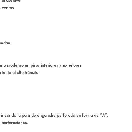
 el desnivel
s cantos.
quedan
eño moderno en pisos interiores y exteriores.
ente al alto tránsito.
, alineando la pata de enganche perforada en forma de “A”.
s perforaciones.