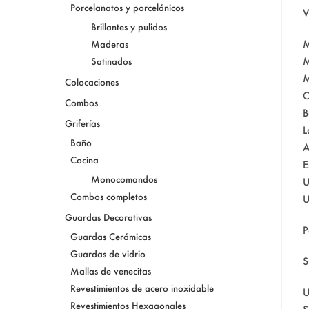
Porcelanatos y porcelánicos
V
Brillantes y pulidos
M
Maderas
M
Satinados
M
Colocaciones
C
Combos
B
Griferías
L
Baño
A
Cocina
E
Monocomandos
U
Combos completos
U
Guardas Decorativas
P
Guardas Cerámicas
Guardas de vidrio
S
Mallas de venecitas
Revestimientos de acero inoxidable
U
Revestimientos Hexagonales