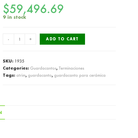
$
59,496.69
9 in stock
Atrim
-
+
ADD TO CART
Guardacanto
Arco
15mm
SKU:
1935
ART
Categories:
Guardacantos
,
Terminaciones
Tags:
atrim
,
guardacanto
,
guardacanto para cerámica
1561
quantity
N