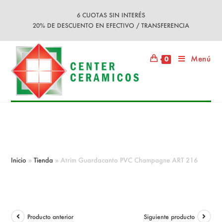
Ir
6 CUOTAS SIN INTERÉS
al
20% DE DESCUENTO EN EFECTIVO / TRANSFERENCIA
contenido
Menú
0
Atrim Guardacanto PVC Champagne
ART 216
Inicio
»
Tienda
»
Atrim Guardacanto PVC Champagne ART 216
Producto anterior
Siguiente producto