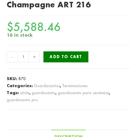
Champagne ART 216
$
5,588.46
16 in stock
Atrim
-
+
ADD TO CART
Guardacanto
PVC
Champagne
SKU:
870
ART
Categories:
Guardacantos
,
Terminaciones
Tags:
atrim
,
guardacanto
,
guardacanto para cerámica
,
216
guardacanto pvc
quantity
DESCRIPTION