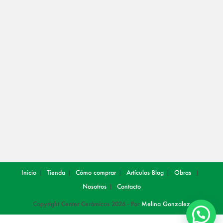
in
in
a
a
new
new
tab
tab
Inicio
Tienda
Cómo comprar
Artículos
Blog
Obras
Nosotros
Contacto
Copyright Center Cerámicos 2026 - Por
Melina Gonzalez