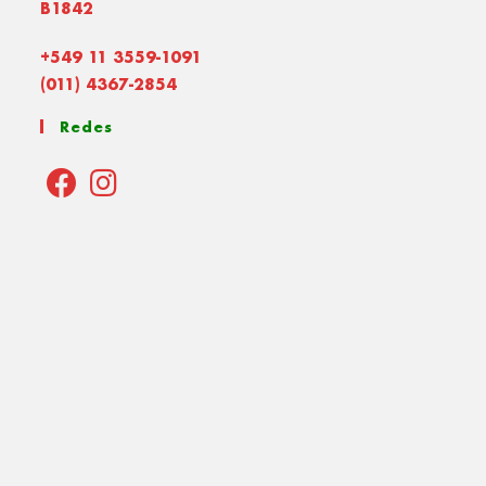
B1842
+549 11 3559-1091
(011) 4367-2854
Redes
Opens
Opens
in
in
a
a
new
new
tab
tab