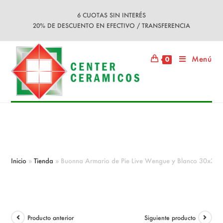
Ir
6 CUOTAS SIN INTERÉS
al
20% DE DESCUENTO EN EFECTIVO / TRANSFERENCIA
contenido
Menú
0
Buonna Armario de Pie Live Wengue
y Blanco 30x30x180
Inicio
»
Tienda
»
Buonna Armario de Pie Live Wengue y Blanco 30x30
Producto anterior
Siguiente producto