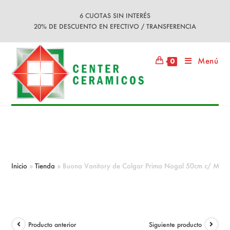
Ir
6 CUOTAS SIN INTERÉS
al
20% DE DESCUENTO EN EFECTIVO / TRANSFERENCIA
contenido
Menú
0
Buona Vanitory de Colgar Prima
Nogal 50cm c/ Mesada Loza 1ag
Inicio
»
Tienda
»
Buona Vanitory de Colgar Prima Nogal 50cm c/ Mes
Producto anterior
Siguiente producto