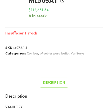
ML50SA1
$
112,651.54
6 in stock
Insufficient stock
SKU:
4972-1-1
Categories:
Combos
,
Muebles para baño
,
Vanitorys
DESCRIPTION
Description
VANITORY: