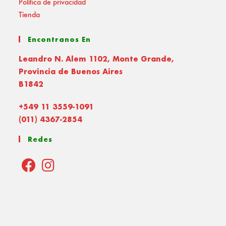
Política de privacidad
Tienda
Encontranos En
Leandro N. Alem 1102, Monte Grande,
Provincia de Buenos Aires
B1842
+549 11 3559-1091
(011) 4367-2854
Redes
Opens
Opens
in
in
a
a
new
new