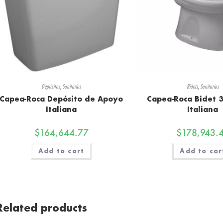
Depósitos
,
Sanitarios
Bidets
,
Sanitarios
Capea-Roca Depósito de Apoyo
Capea-Roca Bidet 3 
Italiana
Italiana
$
164,644.77
$
178,943.
Add to cart
Add to car
Related products