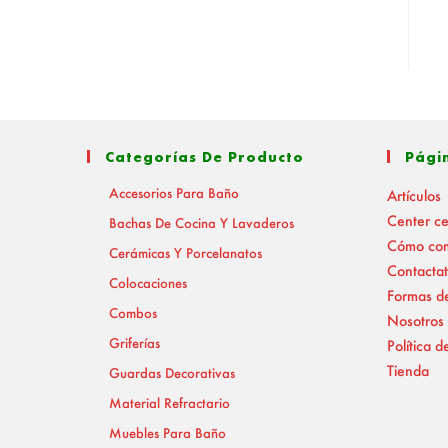
Categorías De Producto
Pági
Accesorios Para Baño
Artículos
Center c
Bachas De Cocina Y Lavaderos
Cómo co
Cerámicas Y Porcelanatos
Contactat
Colocaciones
Formas d
Combos
Nosotros
Griferías
Política d
Tienda
Guardas Decorativas
Material Refractario
Muebles Para Baño