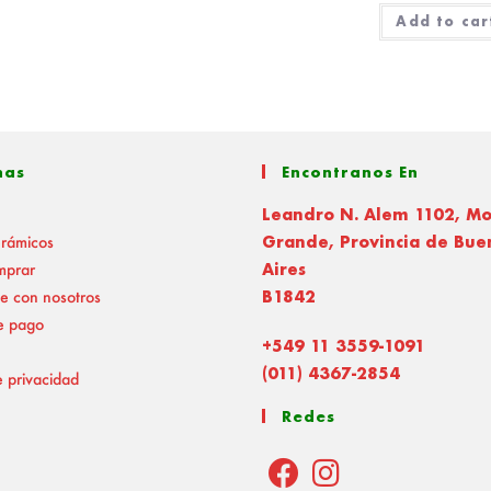
Add to car
nas
Encontranos En
Leandro N. Alem 1102, M
erámicos
Grande, Provincia de Bue
mprar
Aires
e con nosotros
B1842
e pago
+549 11 3559-1091
(011) 4367-2854
e privacidad
Redes