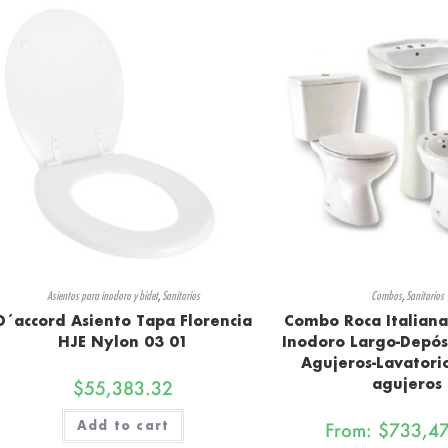
Asientos para inodoro y bidet
,
Sanitarios
Combos
,
Sanitarios
D´accord Asiento Tapa Florencia
Combo Roca Italian
HJE Nylon 03 01
Inodoro Largo-Depós
Agujeros-Lavatori
agujeros
$
55,383.32
Add to cart
From:
$
733,4