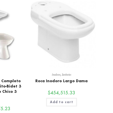
Inodoros
,
Sanitarios
a Completo
Roca Inodoro Largo Dama
ito-Bidet 3
o Chico 3
$
454,515.33
Add to cart
75.23