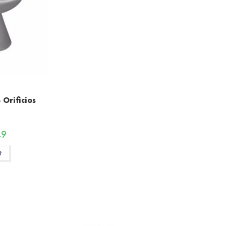
Orificios
49
t