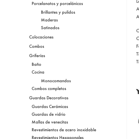
L
Porcelanatos y porcelánicos
A
Brillantes y pulidos
A
Maderas
Satinados
C
Colocaciones
C
F
Combos
T
Griferías
T
Baño
Cocina
Monocomandos
Combos completos
Guardas Decorativas
Guardas Cerámicas
Guardas de vidrio
Mallas de venecitas
Revestimientos de acero inoxidable
Revestimientos Hexagonales