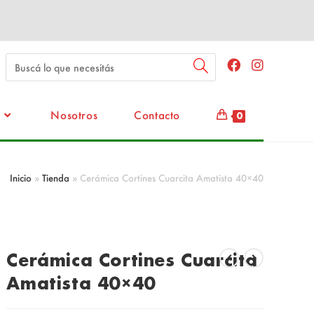
Nosotros
Contacto
0
Inicio
»
Tienda
»
Cerámica Cortines Cuarcita Amatista 40×40
Cerámica Cortines Cuarcita
Amatista 40×40