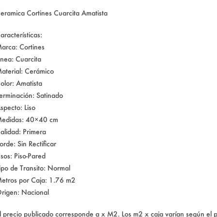
eramica Cortines Cuarcita Amatista
aracterísticas:
arca: Cortines
inea: Cuarcita
aterial: Cerámico
olor: Amatista
erminación: Satinado
specto: Liso
edidas: 40×40 cm
alidad: Primera
orde: Sin Rectificar
sos: Piso-Pared
ipo de Transito: Normal
etros por Caja: 1.76 m2
rigen: Nacional
l precio publicado corresponde a x M2. Los m2 x caja varían según el 