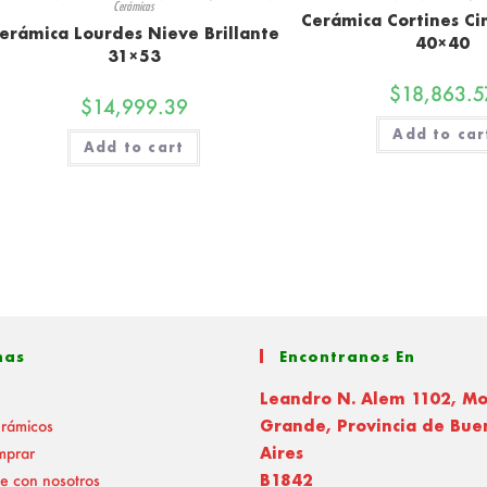
Cerámicas
Cerámica Cortines C
erámica Lourdes Nieve Brillante
40×40
31×53
$
18,863.5
$
14,999.39
Add to car
Add to cart
nas
Encontranos En
Leandro N. Alem 1102, M
erámicos
Grande, Provincia de Bue
mprar
Aires
e con nosotros
B1842