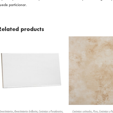
uede particionar.
Related products
Revestimientos
,
Revestimientos brillantes
,
Cerámicas y Porcelanatos
,
Cerámicas satinadas
,
Pisos
,
Cerámicas y Po