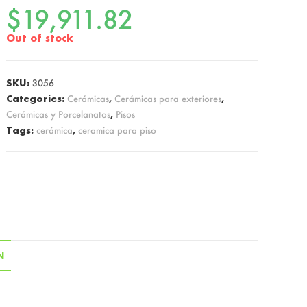
$
19,911.82
Out of stock
SKU:
3056
Categories:
Cerámicas
,
Cerámicas para exteriores
,
Cerámicas y Porcelanatos
,
Pisos
Tags:
cerámica
,
ceramica para piso
N