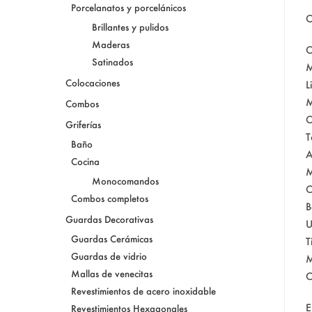
Porcelanatos y porcelánicos
C
Brillantes y pulidos
Maderas
C
Satinados
M
Colocaciones
L
M
Combos
C
Griferías
T
Baño
A
Cocina
M
Monocomandos
C
Combos completos
B
Guardas Decorativas
U
Guardas Cerámicas
T
Guardas de vidrio
M
Mallas de venecitas
O
Revestimientos de acero inoxidable
E
Revestimientos Hexagonales