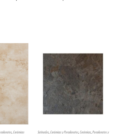
rcelanatos
,
Cerámicas
Satinados
,
Cerámicas y Porcelanatos
,
Cerámicas
,
Porcelanatos y