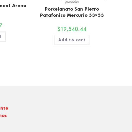
porcelánicos
iment Arena
Porcelanato San Pietro
Patafonico Mercurio 53×53
7
$
19,540.44
t
Add to cart
onte
nos