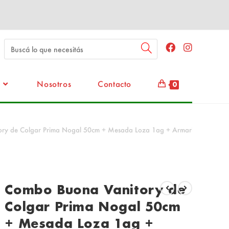
Nosotros
Contacto
0
Armario de colgar
ry de Colgar Prima Nogal 50cm + Mesada Loza 1ag + Armario de colgar
Combo Buona Vanitory de
Colgar Prima Nogal 50cm
+ Mesada Loza 1ag +