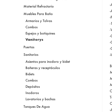
-
Material Refractario
-
Muebles Para Baño
-
Armarios y Tolvas
-
Combos
-
Espejos y botiquines
-
Vanitorys
-
Puertas
-
-
Sanitarios
Asientos para inodoro y bidet
B
Bañeras y receptáculos
M
Bidets
M
Combos
M
Depósitos
C
Inodoros
T
Lavatorios y bachas
C
Tanques De Agua
-