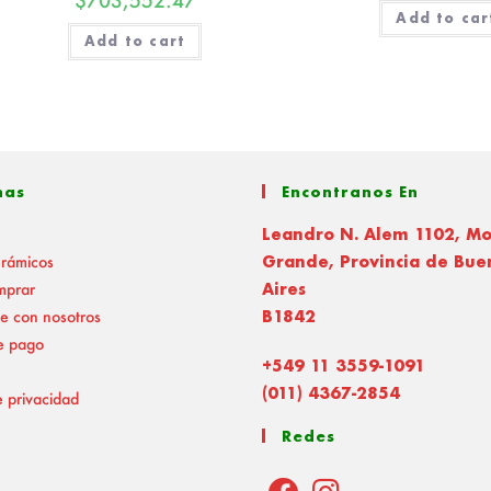
$
703,552.47
Add to car
Add to cart
nas
Encontranos En
Leandro N. Alem 1102, M
erámicos
Grande, Provincia de Bue
mprar
Aires
e con nosotros
B1842
e pago
+549 11 3559-1091
(011) 4367-2854
e privacidad
Redes