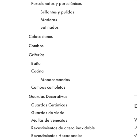
Porcelanatos y porcelánicos
Brillantes y pulidos
Maderas
Satinados
Colocaciones
Combos
Griferías
Baño
Cocina
Monocomandos
Combos completos
Guardas Decorativas
D
Guardas Cerámicas
Guardas de vidrio
V
Mallas de venecitas
-
Revestimientos de acero inoxidable
-
Revestimientos Hexagonales