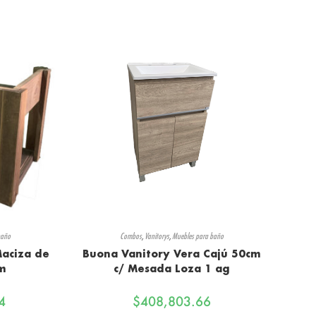
baño
Combos
,
Vanitorys
,
Muebles para baño
aciza de
Buona Vanitory Vera Cajú 50cm
cm
c/ Mesada Loza 1 ag
4
$
408,803.66