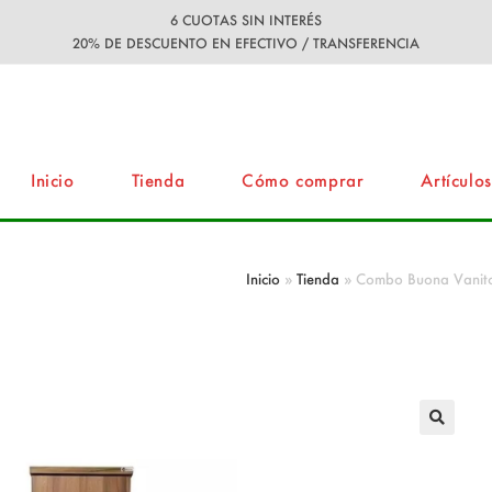
6 CUOTAS SIN INTERÉS
20% DE DESCUENTO EN EFECTIVO / TRANSFERENCIA
Inicio
Tienda
Cómo comprar
Artículos
Prima Nogal 50cm + Mesada Loza 1ag + 
Inicio
»
Tienda
»
Combo Buona Vanito