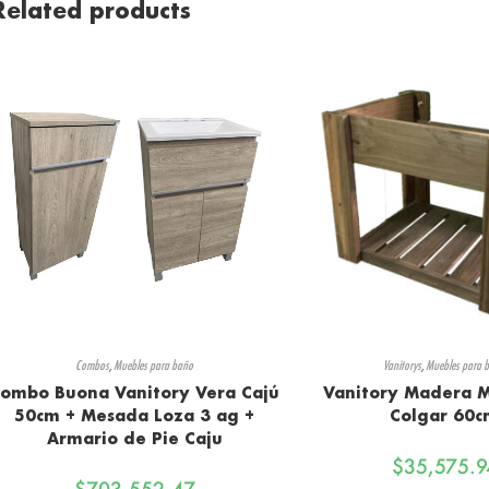
Related products
Combos
,
Muebles para baño
Vanitorys
,
Muebles para 
ombo Buona Vanitory Vera Cajú
Vanitory Madera M
50cm + Mesada Loza 3 ag +
Colgar 60
Armario de Pie Caju
$
35,575.9