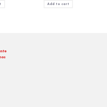
t
Add to cart
onte
nos