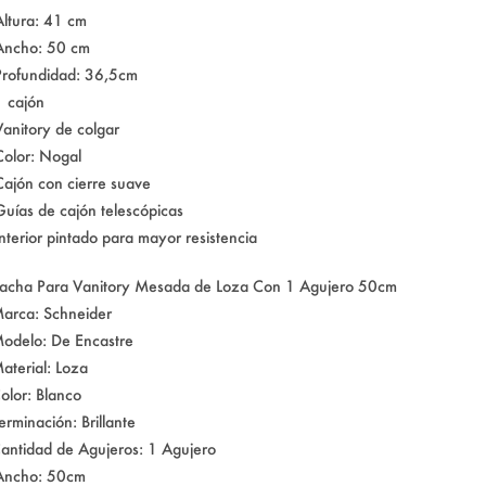
Altura: 41 cm
Ancho: 50 cm
Profundidad: 36,5cm
1 cajón
Vanitory de colgar
Color: Nogal
Cajón con cierre suave
Guías de cajón telescópicas
Interior pintado para mayor resistencia
acha Para Vanitory Mesada de Loza Con 1 Agujero 50cm
arca: Schneider
odelo: De Encastre
aterial: Loza
olor: Blanco
erminación: Brillante
antidad de Agujeros: 1 Agujero
Ancho: 50cm