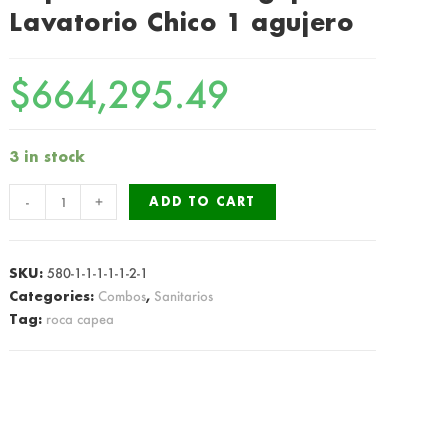
Lavatorio Chico 1 agujero
$
664,295.49
3 in stock
Combo
-
+
ADD TO CART
Roca
Italiana
Completo
SKU:
580-1-1-1-1-1-2-1
Inodoro
Categories:
Combos
,
Sanitarios
Tag:
roca capea
Corto-
Depósito-
Bidet
1
Agujero-
Lavatorio