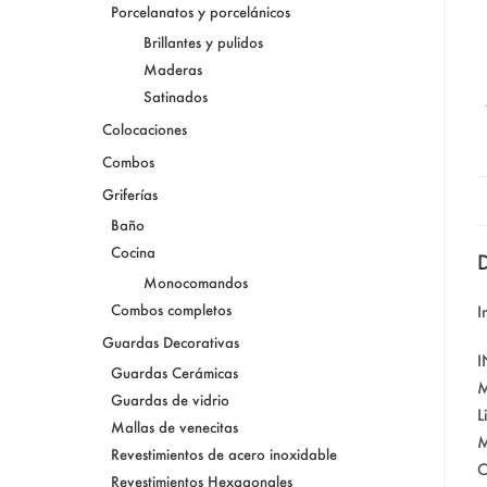
Porcelanatos y porcelánicos
Brillantes y pulidos
Maderas
Satinados
Colocaciones
Combos
Griferías
Baño
Cocina
D
Monocomandos
Combos completos
I
Guardas Decorativas
Guardas Cerámicas
M
Guardas de vidrio
L
Mallas de venecitas
M
Revestimientos de acero inoxidable
C
Revestimientos Hexagonales