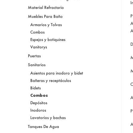
I
Material Refractario
P
Muebles Para Baño
A
Armarios y Tolvas
A
Combos
Espejos y botiquines
D
Vanitorys
Puertas
M
Sanitarios
M
Asientos para inodoro y bidet
Bañeras y receptáculos
C
Bidets
Combos
A
Depósitos
Inodoros
P
Lavatorios y bachas
A
Tanques De Agua