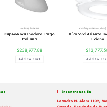
Inodoros
,
Sanitarios
Asientos para inodoro y bidet
,
Capea-Roca Inodoro Largo
D´accord Asiento I
Italiana
Liviano
$
238,977.88
$
12,777.5
Add to cart
Add to car
nas
Encontranos En
Leandro N. Alem 1102, M
erámicos
Grande, Provincia de Bue