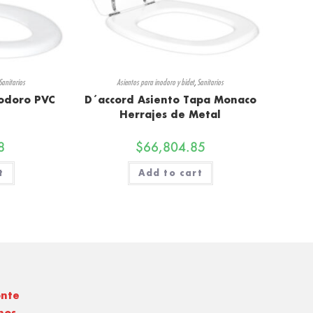
Sanitarios
Asientos para inodoro y bidet
,
Sanitarios
nodoro PVC
D´accord Asiento Tapa Monaco
Herrajes de Metal
8
$
66,804.85
t
Add to cart
onte
nos