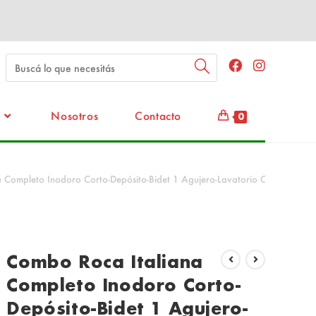
Nosotros
Contacto
0
torio Chico 1 agujero
 Completo Inodoro Corto-Depósito-Bidet 1 Agujero-Lavatorio Chico 1 aguj
Combo Roca Italiana
Completo Inodoro Corto-
Depósito-Bidet 1 Agujero-