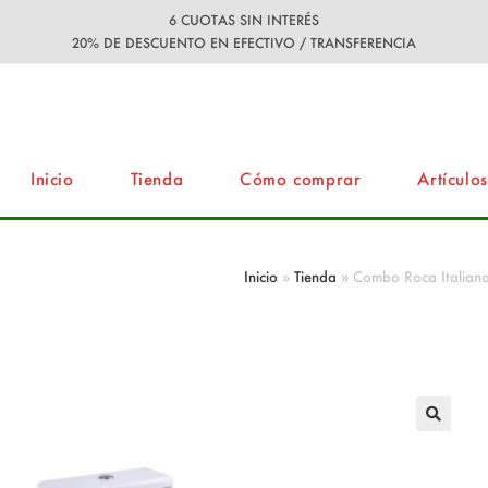
6 CUOTAS SIN INTERÉS
20% DE DESCUENTO EN EFECTIVO / TRANSFERENCIA
Inicio
Tienda
Cómo comprar
Artículos
oro Corto-Depósito-Bidet 1 Agujero-Lava
Inicio
»
Tienda
»
Combo Roca Italiana