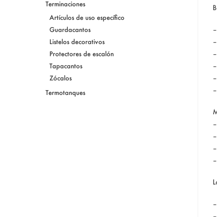
Terminaciones
B
Artículos de uso específico
–
Guardacantos
–
Listelos decorativos
–
Protectores de escalón
–
Tapacantos
–
Zócalos
–
Termotanques
M
–
–
–
–
L
–
–