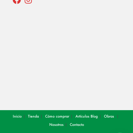
Opens
Opens
in
in
a
a
new
new
tab
tab
Inicio
Tienda
Cómo comprar
Artículos
Blog
Obras
Nosotros
Contacto