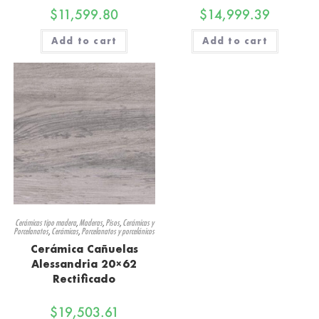
$
11,599.80
$
14,999.39
Add to cart
Add to cart
Cerámicas tipo madera
,
Maderas
,
Pisos
,
Cerámicas y
Porcelanatos
,
Cerámicas
,
Porcelanatos y porcelánicos
Cerámica Cañuelas
Alessandria 20×62
Rectificado
$
19,503.61