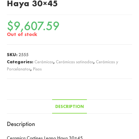
Haya 30×45
$
9,607.59
Out of stock
SKU:
2555
Categories:
Cerámicas
,
Cerámicas satinadas
,
Cerámicas y
Porcelanatos
,
Pisos
DESCRIPTION
Description
Ceramica Cortines Legno Haya 30×45