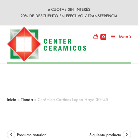
Ir
6 CUOTAS SIN INTERÉS
al
20% DE DESCUENTO EN EFECTIVO / TRANSFERENCIA
contenido
Menú
0
Cerámica Cortines Legno Haya
30×45
Inicio
»
Tienda
»
Cerámica Cortines Legno Haya 30×45
Producto anterior
Siguiente producto