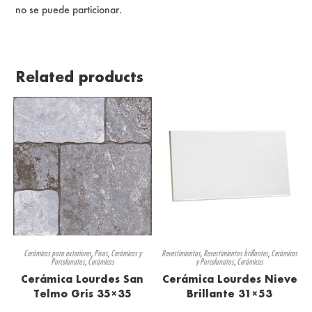
no se puede particionar.
Related products
Cerámicas para exteriores
,
Pisos
,
Cerámicas y
Revestimientos
,
Revestimientos brillantes
,
Cerámicas
Porcelanatos
,
Cerámicas
y Porcelanatos
,
Cerámicas
Cerámica Lourdes San
Cerámica Lourdes Nieve
Telmo Gris 35×35
Brillante 31×53