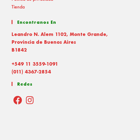
Tienda
Encontranos En
Leandro N. Alem 1102, Monte Grande,
Provincia de Buenos Aires
B1842
+549 11 3559-1091
(011) 4367-2854
Redes
Opens
Opens
in
in
a
a
new
new