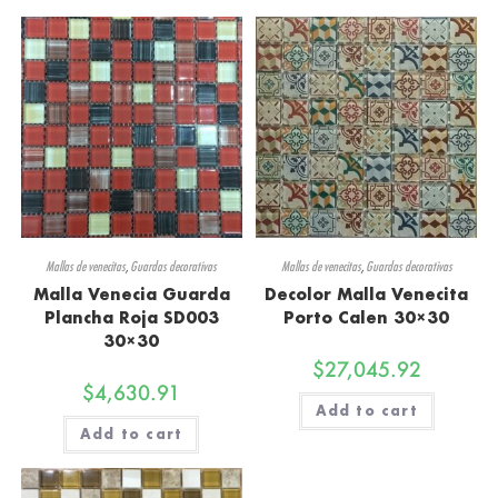
Mallas de venecitas
,
Guardas decorativas
Mallas de venecitas
,
Guardas decorativas
Malla Venecia Guarda
Decolor Malla Venecita
Plancha Roja SD003
Porto Calen 30×30
30×30
$
27,045.92
$
4,630.91
Add to cart
Add to cart