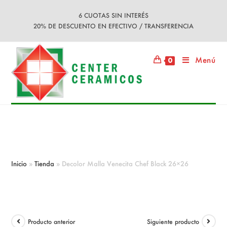
Ir
6 CUOTAS SIN INTERÉS
al
20% DE DESCUENTO EN EFECTIVO / TRANSFERENCIA
contenido
Menú
0
Decolor Malla Venecita Chef Black
26×26
Inicio
»
Tienda
»
Decolor Malla Venecita Chef Black 26×26
Producto anterior
Siguiente producto