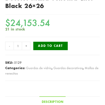
Black 26×26
$
24,153.54
21 in stock
Decolor
-
+
ADD TO CART
Malla
Venecita
Chef
SKU:
5129
Black
Categories:
Guardas de vidrio
,
Guardas decorativas
,
Mallas de
venecitas
26x26
quantity
DESCRIPTION