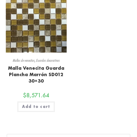
Mallas de venecitas
,
Guardas decorativas
Malla Venecita Guarda
Plancha Marrón SD012
30×30
$
8,571.64
Add to cart