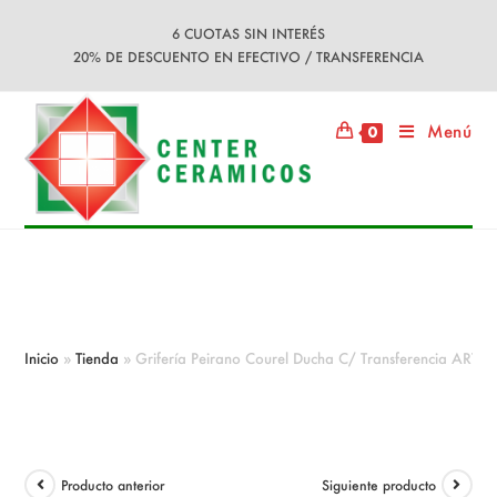
Ir
6 CUOTAS SIN INTERÉS
al
20% DE DESCUENTO EN EFECTIVO / TRANSFERENCIA
contenido
Menú
0
Grifería Peirano Courel Ducha C/
Transferencia ART 430/P
Inicio
»
Tienda
»
Grifería Peirano Courel Ducha C/ Transferencia ART 
Producto anterior
Siguiente producto