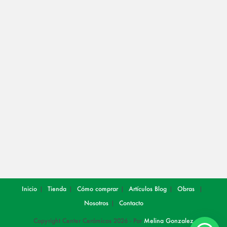
Opens
Opens
in
in
a
a
new
new
tab
tab
Inicio
Tienda
Cómo comprar
Artículos
Blog
Obras
Nosotros
Contacto
Copyright Center Cerámicos 2026 - Por
Melina Gonzalez