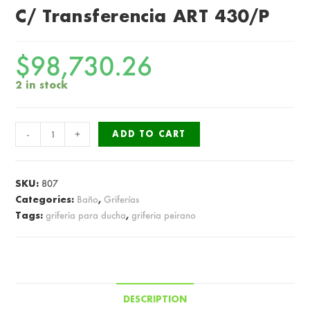
C/ Transferencia ART 430/P
$
98,730.26
2 in stock
Grifería
-
+
ADD TO CART
Peirano
Courel
Ducha
SKU:
807
C/
Categories:
Baño
,
Griferías
Tags:
griferia para ducha
,
griferia peirano
Transferencia
ART
430/P
quantity
DESCRIPTION