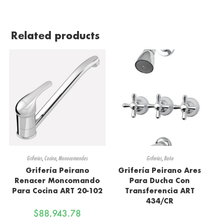
Related products
Griferías
,
Cocina
,
Monocomandos
Griferías
,
Baño
Grifería Peirano
Grifería Peirano Ares
Renacer Moncomando
Para Ducha Con
Para Cocina ART 20-102
Transferencia ART
434/CR
$
88,943.78