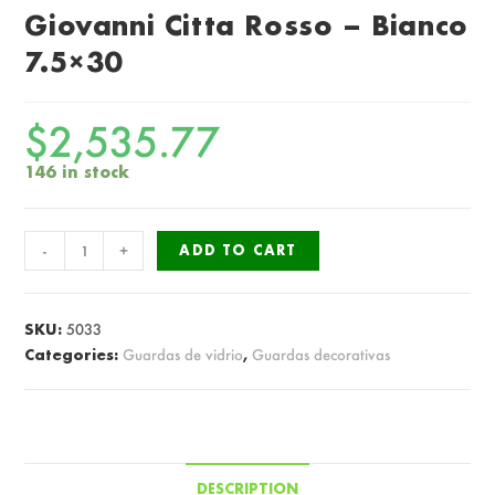
Giovanni Citta Rosso – Bianco
7.5×30
$
2,535.77
146 in stock
Guarda
-
+
ADD TO CART
de
Vidrio
San
SKU:
5033
Giovanni
Categories:
Guardas de vidrio
,
Guardas decorativas
Citta
Rosso
-
Bianco
DESCRIPTION
7.5x30