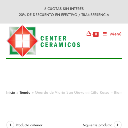
Ir
6 CUOTAS SIN INTERÉS
al
20% DE DESCUENTO EN EFECTIVO / TRANSFERENCIA
contenido
Menú
0
Guarda de Vidrio San Giovanni Citta
Rosso – Bianco 7.5×30
Inicio
»
Tienda
»
Guarda de Vidrio San Giovanni Citta Rosso – Bianco
Producto anterior
Siguiente producto