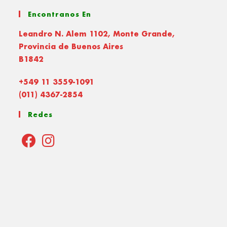
Encontranos En
Leandro N. Alem 1102, Monte Grande,
Provincia de Buenos Aires
B1842
+549 11 3559-1091
(011) 4367-2854
Redes
Opens
Opens
in
in
a
a
new
new
tab
tab