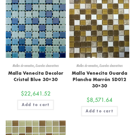
Mallas de venecitas
,
Guardas decorativas
Mallas de venecitas
,
Guardas decorativas
Malla Venecita Decolor
Malla Venecita Guarda
Cristal Blue 30×30
Plancha Marrón SD012
30×30
$
22,641.52
$
8,571.64
Add to cart
Add to cart