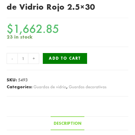
de Vidrio Rojo 2.5×30
$
1,662.85
23 in stock
Guarda
-
+
ADD TO CART
San
Giovanni
Listel
SKU:
5493
de
Categories:
Guardas de vidrio
,
Guardas decorativas
Vidrio
Rojo
2.5x30
quantity
DESCRIPTION