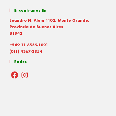
Encontranos En
Leandro N. Alem 1102, Monte Grande,
Provincia de Buenos Aires
B1842
+549 11 3559-1091
(011) 4367-2854
Redes
Opens
Opens
in
in
a
a
new
new
tab
tab