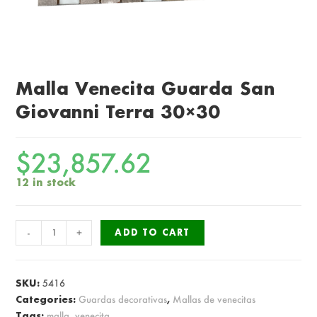
Malla Venecita Guarda San
Giovanni Terra 30×30
$
23,857.62
12 in stock
Malla
-
+
ADD TO CART
Venecita
Guarda
San
SKU:
5416
Giovanni
Categories:
Guardas decorativas
,
Mallas de venecitas
Tags:
malla
,
venecita
Terra