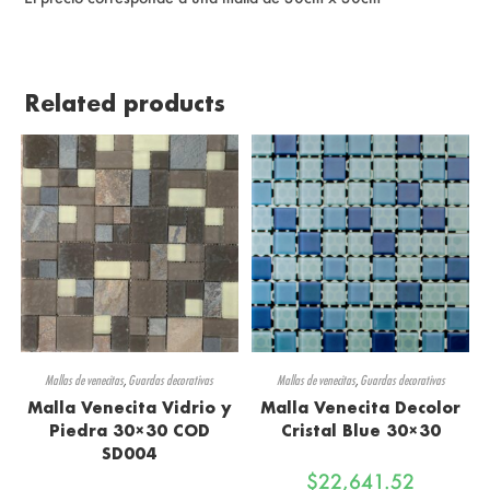
Related products
Mallas de venecitas
,
Guardas decorativas
Mallas de venecitas
,
Guardas decorativas
Malla Venecita Vidrio y
Malla Venecita Decolor
Piedra 30×30 COD
Cristal Blue 30×30
SD004
$
22,641.52