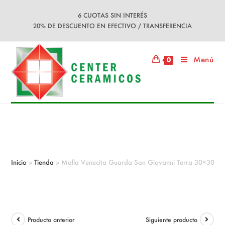
Ir
6 CUOTAS SIN INTERÉS
al
20% DE DESCUENTO EN EFECTIVO / TRANSFERENCIA
contenido
Menú
0
Malla Venecita Guarda San
Giovanni Terra 30×30
Inicio
»
Tienda
»
Malla Venecita Guarda San Giovanni Terra 30×30
Producto anterior
Siguiente producto