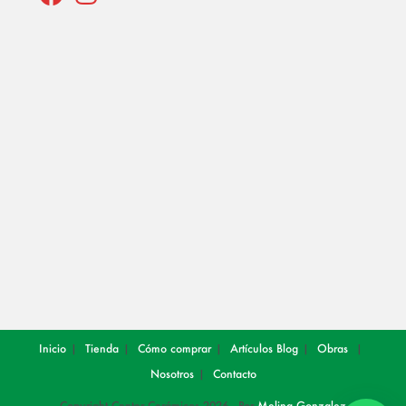
Opens
Opens
in
in
a
a
new
new
tab
tab
Inicio
Tienda
Cómo comprar
Artículos
Blog
Obras
Nosotros
Contacto
Copyright Center Cerámicos 2026 - Por
Melina Gonzalez