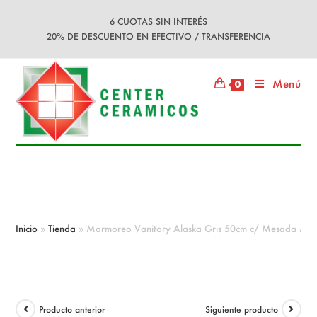
Ir
6 CUOTAS SIN INTERÉS
al
20% DE DESCUENTO EN EFECTIVO / TRANSFERENCIA
contenido
Menú
0
Marmoreo Vanitory Alaska Gris
50cm c/ Mesada Marmolina 1ag
Inicio
»
Tienda
»
Marmoreo Vanitory Alaska Gris 50cm c/ Mesada Ma
Producto anterior
Siguiente producto