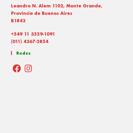
Leandro N. Alem 1102, Monte Grande,
Provincia de Buenos Aires
B1842
+549 11 3559-1091
(011) 4367-2854
Redes
Opens
Opens
in
in
a
a
new
new
tab
tab