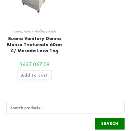
Combos
,
Vanitorys
,
Muebles para baño
Buona Vanitory Donna
Blanco Texturado 60cm
C/ Mesada Loza 1ag
$
637,067.09
Add to cart
SEARCH