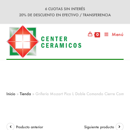
Ir
6 CUOTAS SIN INTERÉS
al
20% DE DESCUENTO EN EFECTIVO / TRANSFERENCIA
contenido
Menú
0
Grifería Mozart Pico L Doble
Comando Cierre Compresión
Inicio
»
Tienda
»
Grifería Mozart Pico L Doble Comando Cierre Compre
Producto anterior
Siguiente producto