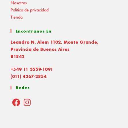
Nosotros
Política de privacidad
Tienda
Encontranos En
Leandro N. Alem 1102, Monte Grande,
Provincia de Buenos Aires
B1842
+549 11 3559-1091
(011) 4367-2854
Redes
Opens
Opens
in
in
a
a