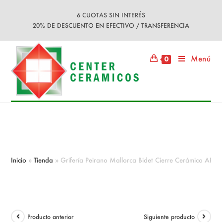
Ir
6 CUOTAS SIN INTERÉS
al
20% DE DESCUENTO EN EFECTIVO / TRANSFERENCIA
contenido
Menú
0
Grifería Peirano Mallorca Bidet
Cierre Cerámico ART 70-131
Inicio
»
Tienda
»
Grifería Peirano Mallorca Bidet Cierre Cerámico ART 
Producto anterior
Siguiente producto