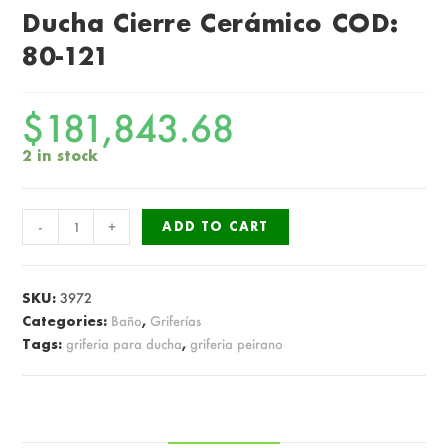
Ducha Cierre Cerámico COD:
80-121
$
181,843.68
2 in stock
Grfiería
-
+
ADD TO CART
Peirano
Marbella
Ducha
SKU:
3972
Cierre
Categories:
Baño
,
Griferías
Tags:
griferia para ducha
,
griferia peirano
Cerámico
COD:
80-
121
quantity