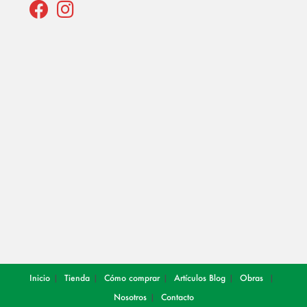
Opens
Opens
in
in
a
a
new
new
tab
tab
Inicio
Tienda
Cómo comprar
Artículos
Blog
Obras
Nosotros
Contacto