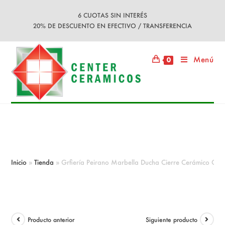
Ir
6 CUOTAS SIN INTERÉS
al
20% DE DESCUENTO EN EFECTIVO / TRANSFERENCIA
contenido
Menú
0
Grfiería Peirano Marbella Ducha
Cierre Cerámico COD: 80-121
Inicio
»
Tienda
»
Grfiería Peirano Marbella Ducha Cierre Cerámico CO
Producto anterior
Siguiente producto