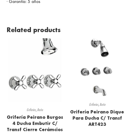
· Garantía: 5 años
Related products
Griferías
,
Baño
Griferías
,
Baño
Grifería Peirano Dique
Grifería Peirano Burgos
Para Ducha C/ Transf
4 Ducha Embutir C/
ART423
Transf Cierre Cerámcios