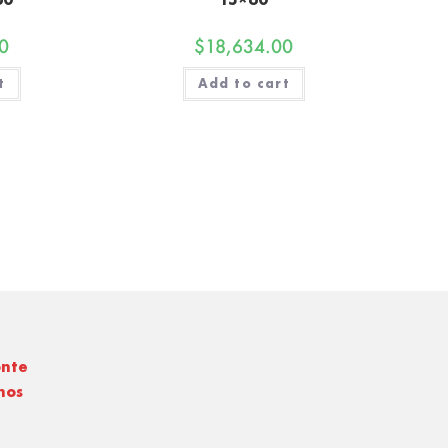
0
$
18,634.00
t
Add to cart
onte
nos