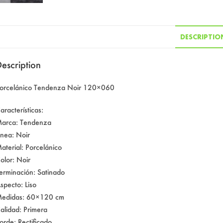
DESCRIPTIO
escription
orcelánico Tendenza Noir 120×060
aracterísticas:
arca: Tendenza
inea: Noir
aterial: Porcelánico
olor: Noir
erminación: Satinado
specto: Liso
edidas: 60×120 cm
alidad: Primera
orde: Rectificado