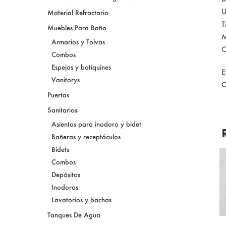
U
Material Refractario
T
Muebles Para Baño
M
Armarios y Tolvas
O
Combos
Espejos y botiquines
E
Vanitorys
C
Puertas
Sanitarios
Asientos para inodoro y bidet
Bañeras y receptáculos
Bidets
Combos
Depósitos
Inodoros
Lavatorios y bachas
Tanques De Agua