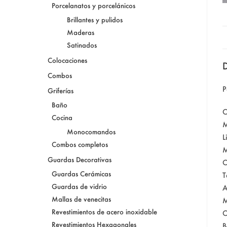
Porcelanatos y porcelánicos
Brillantes y pulidos
Maderas
Satinados
Colocaciones
D
Combos
P
Griferías
Baño
C
Cocina
M
Monocomandos
L
Combos completos
M
Guardas Decorativas
C
Guardas Cerámicas
T
Guardas de vidrio
A
Mallas de venecitas
M
Revestimientos de acero inoxidable
C
Revestimientos Hexagonales
B