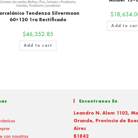
Cerámicas tipo madera
,
Maderas
,
Pisos
,
Cerámicas y Porcelanatos
,
Cerámicas
,
Porcelanatos y porcelánicos
orcelánico Tendenza Silvermoon
$
18,634.0
60×120 1ra Rectificado
Add to car
$
46,352.85
Add to cart
nas
Encontranos En
Leandro N. Alem 1102, M
erámicos
Grande, Provincia de Bue
mprar
Aires
e con nosotros
B1842