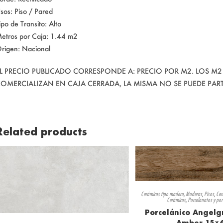
sos: Piso / Pared
ipo de Transito: Alto
etros por Caja: 1.44 m2
rigen: Nacional
L PRECIO PUBLICADO CORRESPONDE A: PRECIO POR M2. LOS M2
OMERCIALIZAN EN CAJA CERRADA, LA MISMA NO SE PUEDE PAR
Related products
Cerámicas tipo madera
,
Maderas
,
Pisos
,
Cer
Cerámicas
,
Porcelanatos y por
Porcelánico Angelg
Amber 15×