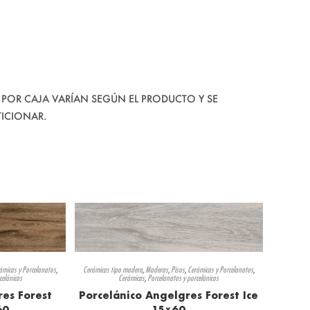
 POR CAJA VARÍAN SEGÚN EL PRODUCTO Y SE
TICIONAR.
ámicas y Porcelanatos
,
Cerámicas tipo madera
,
Maderas
,
Pisos
,
Cerámicas y Porcelanatos
,
celánicos
Cerámicas
,
Porcelanatos y porcelánicos
res Forest
Porcelánico Angelgres Forest Ice
60
15×60