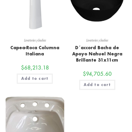
Lavatorios y bachas
Lavatorios y bachas
Capea-Roca Columna
D´accord Bacha de
Italiana
Apoyo Nahuel Negra
Brillante 31x11cm
$
68,213.18
$
94,705.60
Add to cart
Add to cart