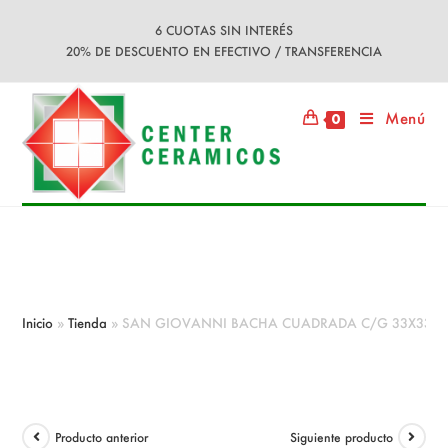
Ir
6 CUOTAS SIN INTERÉS
al
20% DE DESCUENTO EN EFECTIVO / TRANSFERENCIA
contenido
Menú
0
SAN GIOVANNI BACHA
CUADRADA C/G 33X33 CM AZUL
Inicio
»
Tienda
»
SAN GIOVANNI BACHA CUADRADA C/G 33X33 C
Producto anterior
Siguiente producto