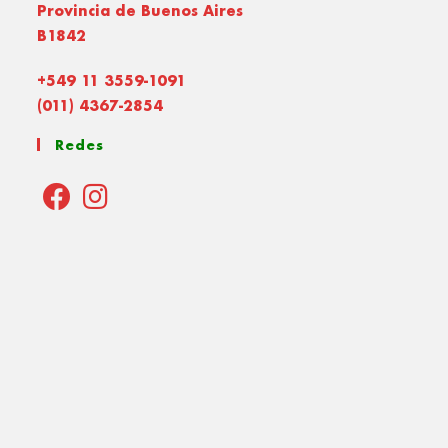
Provincia de Buenos Aires
B1842
+549 11 3559-1091
(011) 4367-2854
Redes
Opens
Opens
in
in
a
a
new
new
tab
tab