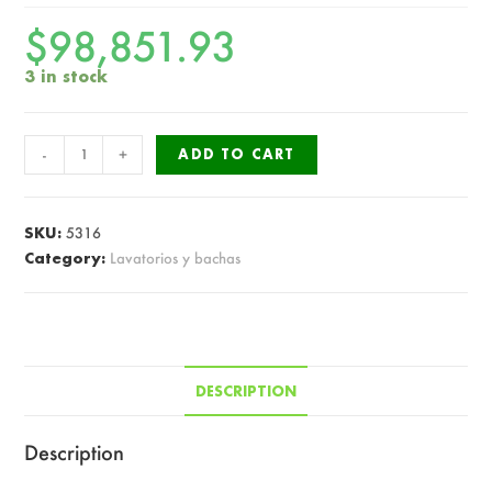
$
98,851.93
3 in stock
SAN
-
+
ADD TO CART
GIOVANNI
BACHA
CUADRADA
SKU:
5316
C/G
Category:
Lavatorios y bachas
33X33
CM
AZUL
quantity
DESCRIPTION
Description