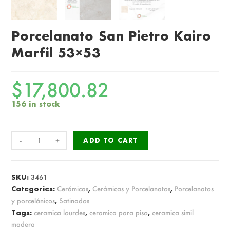
Porcelanato San Pietro Kairo
Marfil 53×53
$
17,800.82
156 in stock
Porcelanato
-
+
ADD TO CART
San
Pietro
Kairo
SKU:
3461
Marfil
Categories:
Cerámicas
,
Cerámicas y Porcelanatos
,
Porcelanatos
y porcelánicos
,
Satinados
53x53
Tags:
ceramica lourdes
,
ceramica para piso
,
ceramica simil
quantity
madera