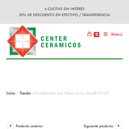
Ir
6 CUOTAS SIN INTERÉS
al
20% DE DESCUENTO EN EFECTIVO / TRANSFERENCIA
contenido
Menú
0
Porcelanato San Pietro Kairo Marfil
53×53
Inicio
»
Tienda
»
Porcelanato San Pietro Kairo Marfil 53×53
Producto anterior
Siguiente producto