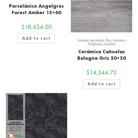
Porcelánico Angelgres
Forest Amber 15×60
$
18,634.00
Add to cart
Cerámicas tipo madera
,
Pisos
,
Cerámicas y
Porcelanatos
,
Cerámicas
Cerámica Cañuelas
Bologna Gris 50×50
$
14,344.72
Add to cart