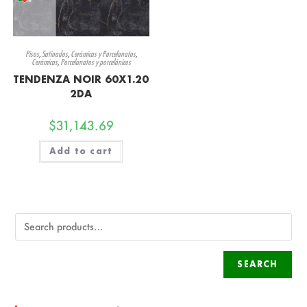
Pisos
,
Satinados
,
Cerámicas y Porcelanatos
,
Cerámicas
,
Porcelanatos y porcelánicos
TENDENZA NOIR 60X1.20
2DA
$
31,143.69
Add to cart
SEARCH