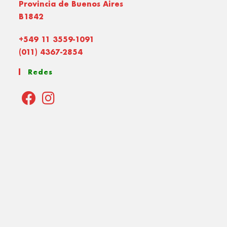
Provincia de Buenos Aires
B1842
+549 11 3559-1091
(011) 4367-2854
Redes
Opens
Opens
in
in
a
a
new
new
tab
tab