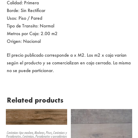
Calidad: Primera
Borde: Sin Rectificar
Usos: Piso / Pared
Tipo de Transito: Normal
Metros por Caja: 2.00 m2
Origen: Nacional
El precio publicado corresponde a x M2. Los m2 x caja varían
según el producto y se comercializan en caja cerrada. La misma
no se puede particionar.
Related products
Cerámicas tipo madera
,
Maderas
,
Pisos
,
Cerámicas y
Porcelanatos
,
Cerámicas
,
Porcelanatos y porcelánicos