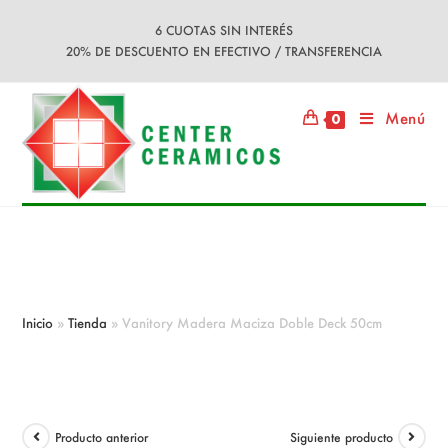
Ir
6 CUOTAS SIN INTERÉS
al
20% DE DESCUENTO EN EFECTIVO / TRANSFERENCIA
contenido
Menú
0
Vanitory Madera Maciza Doble
Deck 50cm
Inicio
»
Tienda
»
Vanitory Madera Maciza Doble Deck 50cm
Producto anterior
Siguiente producto