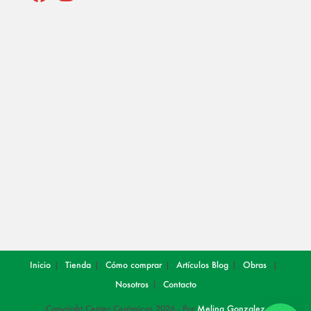
Opens
Opens
in
in
a
a
new
new
tab
tab
Inicio
Tienda
Cómo comprar
Artículos
Blog
Obras
Nosotros
Contacto
Copyright Center Cerámicos 2026 - Por
Melina Gonzalez