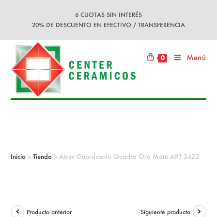
Ir
6 CUOTAS SIN INTERÉS
al
20% DE DESCUENTO EN EFECTIVO / TRANSFERENCIA
contenido
Menú
0
Atrim Guardcanto Quadra Oro Mate
ART 3422
Inicio
»
Tienda
»
Atrim Guardcanto Quadra Oro Mate ART 3422
Producto anterior
Siguiente producto